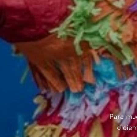
Para muc
dicie