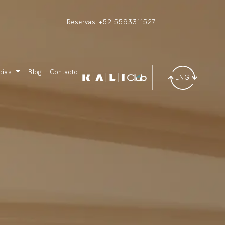
Reservas: +52 5593311527
cias
Blog
Contacto
ENG