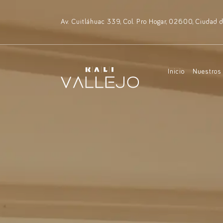
Av. Cuitláhuac 339, Col. Pro Hogar, 02600, Ciudad
Inicio
Nuestros