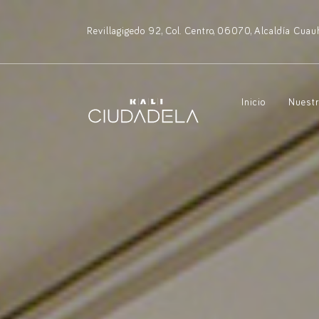
Revillagigedo 92, Col. Centro, 06070, Alcaldía Cua
Inicio
Nuestr