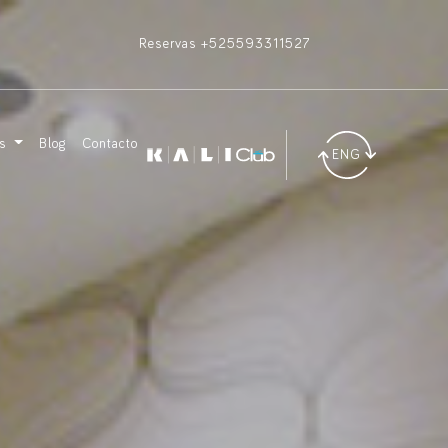
Reservas +525593311527
as
Blog
Contacto
ENG