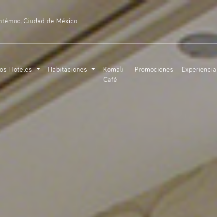
uhtémoc, Ciudad de México.
os Hoteles
Habitaciones
Komali
Promociones
Experienci
Café